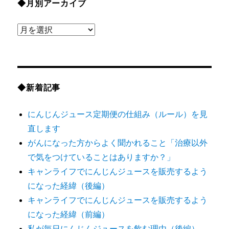
◆月別アーカイブ
◆
月
別
ア
ー
◆新着記事
カ
にんじんジュース定期便の仕組み（ルール）を見
イ
直します
ブ
がんになった方からよく聞かれること「治療以外
で気をつけていることはありますか？」
キャンライフでにんじんジュースを販売するよう
になった経緯（後編）
キャンライフでにんじんジュースを販売するよう
になった経緯（前編）
私が毎日にんじんジュースを飲む理由（後編）