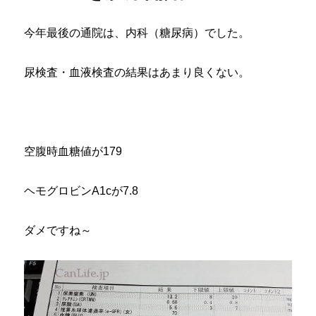
せ
た。
や
今年最後の通院は、内科（糖尿病）でした。
は
り
尿検査・血液検査の結果はあまり良くない。
食
事
内
容
が
大
空腹時血糖値が179
事
で
ヘモグロビンA1cが7.8
し
た
へ
ダメですね～
の