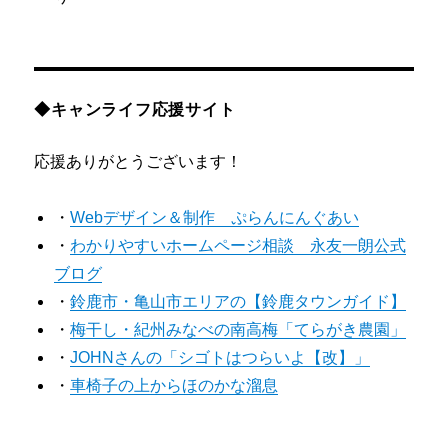
◆キャンライフ応援サイト
応援ありがとうございます！
・
Webデザイン＆制作 ぷらんにんぐあい
・
わかりやすいホームページ相談 永友一朗公式
ブログ
・
鈴鹿市・亀山市エリアの【鈴鹿タウンガイド】
・
梅干し・紀州みなべの南高梅「てらがき農園」
・
JOHNさんの「シゴトはつらいよ【改】」
・
車椅子の上からほのかな溜息