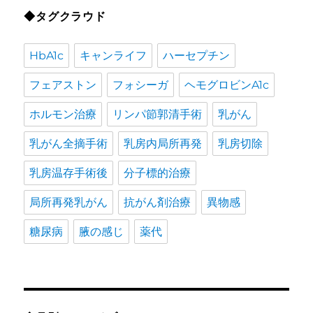
◆タグクラウド
HbA1c
キャンライフ
ハーセプチン
フェアストン
フォシーガ
ヘモグロビンA1c
ホルモン治療
リンパ節郭清手術
乳がん
乳がん全摘手術
乳房内局所再発
乳房切除
乳房温存手術後
分子標的治療
局所再発乳がん
抗がん剤治療
異物感
糖尿病
腋の感じ
薬代