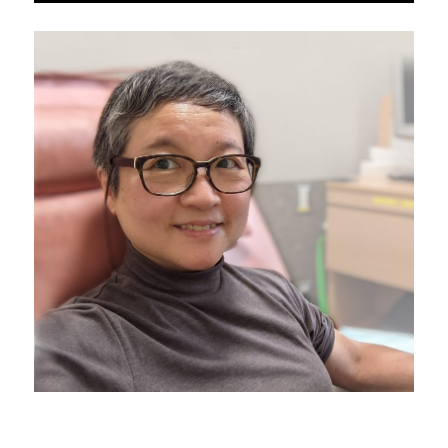
フ
ォ
シ
ー
ガ
を
服
用
開
始
に