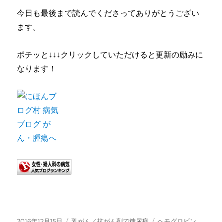
今日も最後まで読んでくださってありがとうござい
ます。
ポチッと↓↓↓クリックしていただけると更新の励みに
なります！
投
カ
タ
2016年12月15日
乳がん／抗がん剤で糖尿病
ヘモグロビン