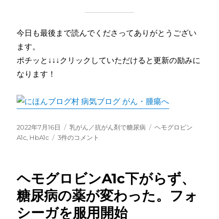
今日も最後まで読んでくださってありがとうござい
ます。
ポチッと↓↓↓クリックしていただけると更新の励みに
なります！
投
カ
タ
2022年7月16日
乳がん／抗がん剤で糖尿病
ヘモグロビン
稿
HbA1c
テ
グ
A1c
,
HbA1c
3件のコメント
日:
を
ゴ
半
リ
年
ー
ヘモグロビンA1c下がらず、
で
「1.1」
糖尿病の薬が変わった。フォ
減
シーガを服用開始
ら