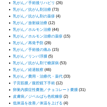
乳がん／手術後リハビリ
(26)
乳がん／抗がん剤治療
(73)
乳がん／抗がん剤の薬疹
(4)
乳がん／放射線治療
(12)
乳がん／ホルモン治療
(44)
乳がん／ホルモン治療の薬疹
(15)
乳がん／再発予防
(28)
乳がん／手術後の痛み
(15)
乳がん／リンパ浮腫
(5)
乳がん／抗がん剤で糖尿病
(53)
乳がん／経過観察
(46)
乳がん／費用・治療代・薬代
(33)
子宮筋腫／腹腔鏡下手術
(12)
卵巣内膜症性嚢胞／チョコレート嚢腫
(31)
皮膚病／ジベルばら色粃糠疹
(2)
低体温を改善／体温を上げる
(4)