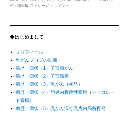
稿
テ
ヘ
グ
A1c
,
糖尿病
,
フォシーガ
コメント
日:
ゴ
モ
リ
グ
ー
ロ
ビ
ン
◆はじめまして
A1c
下
プロフィール
が
ら
乳がんブログの動機
ず、
病歴・病状（1）子宮頸がん
糖
病歴・病状（2）子宮筋腫
尿
病
病歴・病状（3）乳がん（初発）
の
病歴・病状（4）卵巣内膜症性嚢胞（チョコレー
薬
ト嚢腫）
が
変
病歴・病状（5）乳がん温存乳房内局所再発
わ
っ
た。