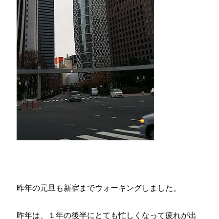
る
習
慣
づ
け。
に
昨年の元旦も新宿までウォーキングしました。
昨年は、１年の後半にとても忙しくなって疲れが出