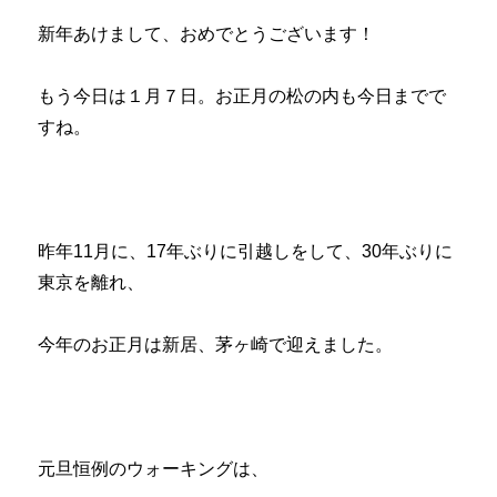
聞
新年あけまして、おめでとうございます！
か
れ
る
もう今日は１月７日。お正月の松の内も今日までで
こ
すね。
と
「治
療
以
外
で
昨年11月に、17年ぶりに引越しをして、30年ぶりに
気
東京を離れ、
を
つ
け
今年のお正月は新居、茅ヶ崎で迎えました。
て
い
る
こ
と
元旦恒例のウォーキングは、
は