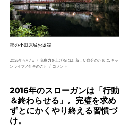
夜の小田原城お堀端
投
カ
2026年4月7日
免疫力を上げるには
,
新しい自分のために
,
キャ
稿
テ
が
ンライフ／仕事のこと
コメント
日:
ゴ
ん
リ
に
ー
な
2016年のスローガンは「行動
っ
た
＆終わらせる」。完璧を求め
方
ずとにかくやり終える習慣づ
か
ら
け。
よ
く