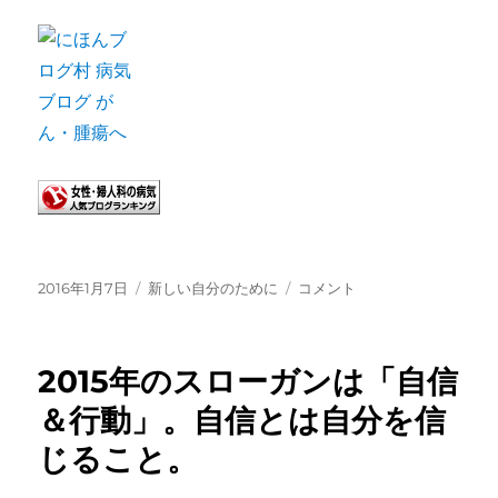
投
カ
2016
2016年1月7日
新しい自分のために
コメント
稿
テ
年
日:
ゴ
の
リ
ス
2015年のスローガンは「自信
ー
ロ
ー
＆行動」。自信とは自分を信
ガ
じること。
ン
は
「行