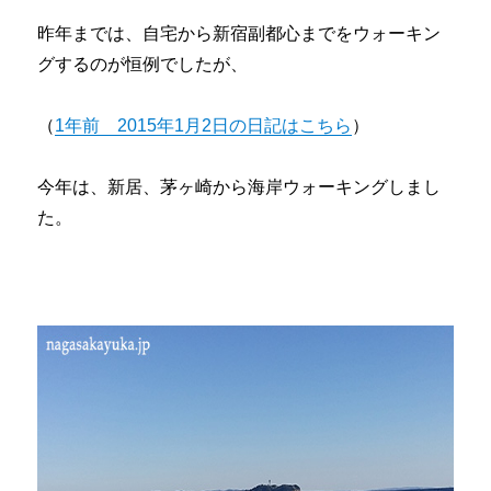
あ
り
昨年までは、自宅から新宿副都心までをウォーキン
ま
グするのが恒例でしたが、
す
か？」
に
（
1年前 2015年1月2日の日記はこちら
）
今年は、新居、茅ヶ崎から海岸ウォーキングしまし
た。