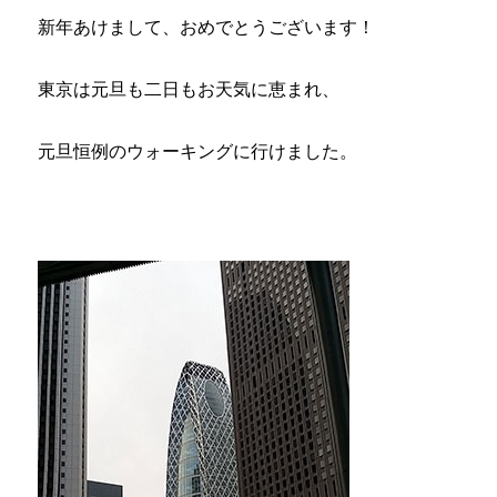
動
新年あけまして、おめでとうございます！
＆
終
東京は元旦も二日もお天気に恵まれ、
わ
ら
せ
元旦恒例のウォーキングに行けました。
る」。
完
璧
を
求
め
ず
と
に
か
く
や
り
終
え