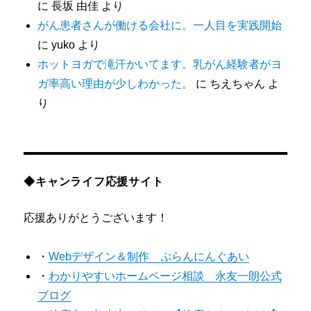
に
長坂 由佳
より
がん患者さんが働ける会社に。一人目を実践開始
に
yuko
より
ホットヨガで滝汗かいてます。乳がん経験者がヨ
ガ率高い理由が少しわかった。
に
ちえちゃん
よ
り
◆キャンライフ応援サイト
応援ありがとうございます！
・
Webデザイン＆制作 ぷらんにんぐあい
・
わかりやすいホームページ相談 永友一朗公式
ブログ