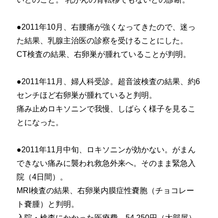
●2011年10月、右腰痛が強くなってきたので、迷っ
た結果、乳腺主治医の診察を受けることにした。
CT検査の結果、右卵巣が腫れていることが判明。
●2011年11月、婦人科受診。超音波検査の結果、約6
センチほど右卵巣が腫れていると判明。
痛み止めロキソニンで我慢、しばらく様子を見るこ
とになった。
●2011年11月中旬、ロキソニンが効かない。がまん
できない痛みに襲われ救急外来へ。そのまま緊急入
院（4日間）。
MRI検査の結果、右卵巣内膜症性嚢胞（チョコレー
ト嚢腫）と判明。
入院・検査にかかった医療費 54,250円（大部屋）