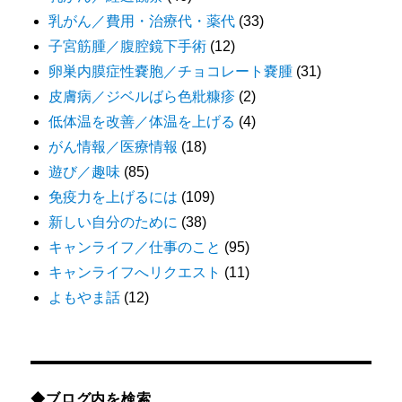
乳がん／費用・治療代・薬代
(33)
子宮筋腫／腹腔鏡下手術
(12)
卵巣内膜症性嚢胞／チョコレート嚢腫
(31)
皮膚病／ジベルばら色粃糠疹
(2)
低体温を改善／体温を上げる
(4)
がん情報／医療情報
(18)
遊び／趣味
(85)
免疫力を上げるには
(109)
新しい自分のために
(38)
キャンライフ／仕事のこと
(95)
キャンライフへリクエスト
(11)
よもやま話
(12)
◆ブログ内を検索