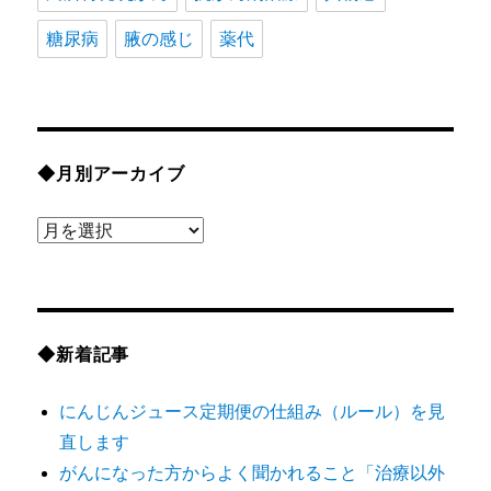
糖尿病
腋の感じ
薬代
◆月別アーカイブ
◆
月
別
ア
ー
◆新着記事
カ
にんじんジュース定期便の仕組み（ルール）を見
イ
直します
ブ
がんになった方からよく聞かれること「治療以外