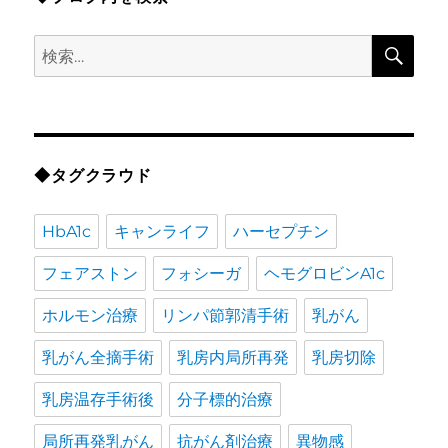
検
検
索
索:
◆タグクラウド
HbA1c
キャンライフ
ハーセプチン
フェアストン
フォシーガ
ヘモグロビンA1c
ホルモン治療
リンパ節郭清手術
乳がん
乳がん全摘手術
乳房内局所再発
乳房切除
乳房温存手術後
分子標的治療
局所再発乳がん
抗がん剤治療
異物感