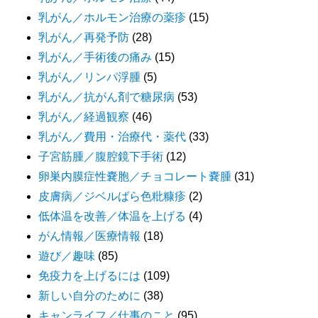
乳がん／ホルモン治療の薬疹
(15)
乳がん／再発予防
(28)
乳がん／手術後の痛み
(15)
乳がん／リンパ浮腫
(5)
乳がん／抗がん剤で糖尿病
(53)
乳がん／経過観察
(46)
乳がん／費用・治療代・薬代
(33)
子宮筋腫／腹腔鏡下手術
(12)
卵巣内膜症性嚢胞／チョコレート嚢腫
(31)
皮膚病／ジベルばら色粃糠疹
(2)
低体温を改善／体温を上げる
(4)
がん情報／医療情報
(18)
遊び／趣味
(85)
免疫力を上げるには
(109)
新しい自分のために
(38)
キャンライフ／仕事のこと
(95)