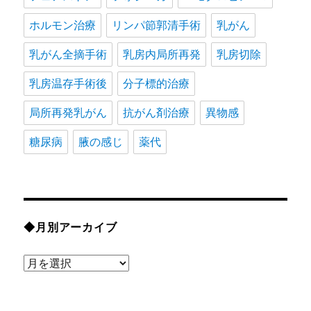
ホルモン治療
リンパ節郭清手術
乳がん
乳がん全摘手術
乳房内局所再発
乳房切除
乳房温存手術後
分子標的治療
局所再発乳がん
抗がん剤治療
異物感
糖尿病
腋の感じ
薬代
◆月別アーカイブ
◆
月
別