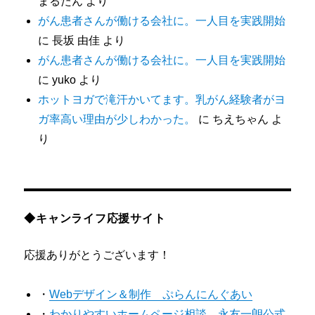
まるたん
より
がん患者さんが働ける会社に。一人目を実践開始
に
長坂 由佳
より
がん患者さんが働ける会社に。一人目を実践開始
に
yuko
より
ホットヨガで滝汗かいてます。乳がん経験者がヨ
ガ率高い理由が少しわかった。
に
ちえちゃん
よ
り
◆キャンライフ応援サイト
応援ありがとうございます！
・
Webデザイン＆制作 ぷらんにんぐあい
・
わかりやすいホームページ相談 永友一朗公式