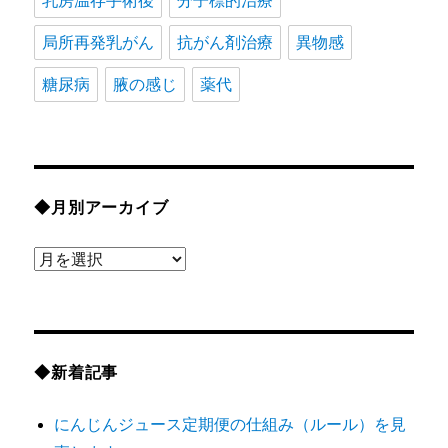
乳房温存手術後
分子標的治療
局所再発乳がん
抗がん剤治療
異物感
糖尿病
腋の感じ
薬代
◆月別アーカイブ
◆
月
別
ア
ー
◆新着記事
カ
にんじんジュース定期便の仕組み（ルール）を見
イ