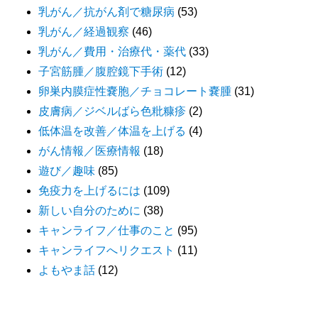
乳がん／抗がん剤で糖尿病
(53)
乳がん／経過観察
(46)
乳がん／費用・治療代・薬代
(33)
子宮筋腫／腹腔鏡下手術
(12)
卵巣内膜症性嚢胞／チョコレート嚢腫
(31)
皮膚病／ジベルばら色粃糠疹
(2)
低体温を改善／体温を上げる
(4)
がん情報／医療情報
(18)
遊び／趣味
(85)
免疫力を上げるには
(109)
新しい自分のために
(38)
キャンライフ／仕事のこと
(95)
キャンライフへリクエスト
(11)
よもやま話
(12)