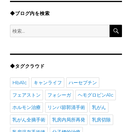
◆ブログ内を検索
検
検
索
索:
◆タグクラウド
HbA1c
キャンライフ
ハーセプチン
フェアストン
フォシーガ
ヘモグロビンA1c
ホルモン治療
リンパ節郭清手術
乳がん
乳がん全摘手術
乳房内局所再発
乳房切除