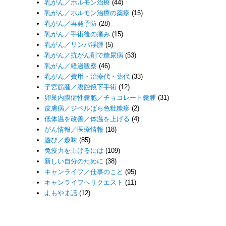
乳がん／ホルモン治療
(44)
乳がん／ホルモン治療の薬疹
(15)
乳がん／再発予防
(28)
乳がん／手術後の痛み
(15)
乳がん／リンパ浮腫
(5)
乳がん／抗がん剤で糖尿病
(53)
乳がん／経過観察
(46)
乳がん／費用・治療代・薬代
(33)
子宮筋腫／腹腔鏡下手術
(12)
卵巣内膜症性嚢胞／チョコレート嚢腫
(31)
皮膚病／ジベルばら色粃糠疹
(2)
低体温を改善／体温を上げる
(4)
がん情報／医療情報
(18)
遊び／趣味
(85)
免疫力を上げるには
(109)
新しい自分のために
(38)
キャンライフ／仕事のこと
(95)
キャンライフへリクエスト
(11)
よもやま話
(12)