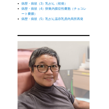
病歴・病状（3）乳がん（初発）
病歴・病状（4）卵巣内膜症性嚢胞（チョコレ
ート嚢腫）
病歴・病状（5）乳がん温存乳房内局所再発