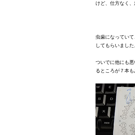
行
けど、仕方なく、
っ
て
以
来、
10
虫歯になっていて
年
ぶ
してもらいました。
り
の
ついでに他にも悪
歯
医
るところが７本も
者。
明
日
は
術
後
10
年
の
フ