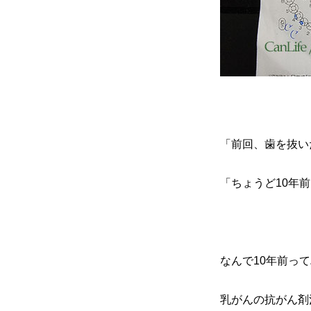
ル
検
査。
へ
の
「前回、歯を抜い
「ちょうど10年
なんで10年前っ
乳がんの抗がん剤