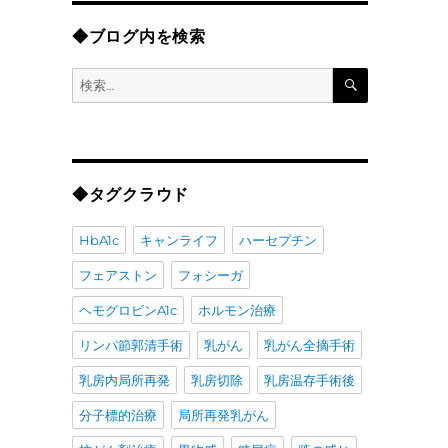
◆ブログ内を検索
検
検
索
索:
◆タグクラウド
HbA1c
キャンライフ
ハーセプチン
フェアストン
フォシーガ
ヘモグロビンA1c
ホルモン治療
リンパ節郭清手術
乳がん
乳がん全摘手術
乳房内局所再発
乳房切除
乳房温存手術後
分子標的治療
局所再発乳がん