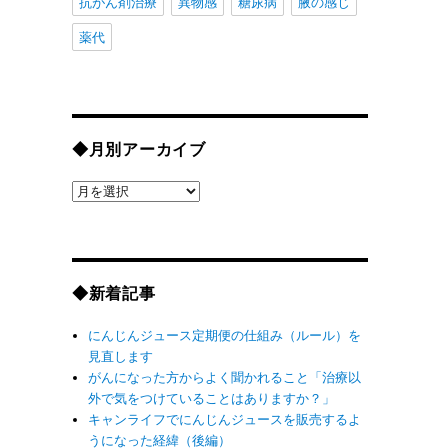
抗がん剤治療
異物感
糖尿病
腋の感じ
薬代
◆月別アーカイブ
◆
月
別
ア
ー
◆新着記事
カ
イ
にんじんジュース定期便の仕組み（ルール）を
ブ
見直します
がんになった方からよく聞かれること「治療以
外で気をつけていることはありますか？」
キャンライフでにんじんジュースを販売するよ
うになった経緯（後編）