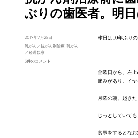
ぶりの歯医者。明日
投
2017年7月25日
昨日は10年ぶりの歯
稿
カ
乳がん／抗がん剤治療
,
乳がん
日:
テ
／経過観察
ゴ
抗
3件のコメント
リ
が
ー
金曜日から、左上
ん
剤
痛みがあり、イヤ
治
療
月曜の朝、起きた
前
に
歯
じっとしていても
医
者
に
食事をするとなお