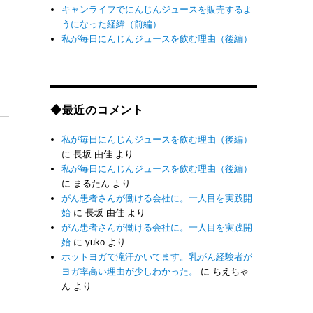
キャンライフでにんじんジュースを販売するよ
うになった経緯（前編）
私が毎日にんじんジュースを飲む理由（後編）
◆最近のコメント
私が毎日にんじんジュースを飲む理由（後編）
に
長坂 由佳
より
私が毎日にんじんジュースを飲む理由（後編）
に
まるたん
より
がん患者さんが働ける会社に。一人目を実践開
始
に
長坂 由佳
より
がん患者さんが働ける会社に。一人目を実践開
始
に
yuko
より
ホットヨガで滝汗かいてます。乳がん経験者が
ヨガ率高い理由が少しわかった。
に
ちえちゃ
ん
より