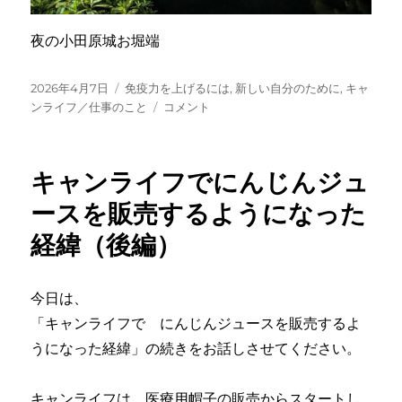
夜の小田原城お堀端
投
カ
2026年4月7日
免疫力を上げるには
,
新しい自分のために
,
キャ
稿
テ
が
ンライフ／仕事のこと
コメント
日:
ゴ
ん
リ
に
ー
な
キャンライフでにんじんジュ
っ
た
ースを販売するようになった
方
経緯（後編）
か
ら
よ
く
今日は、
聞
「キャンライフで にんじんジュースを販売するよ
か
うになった経緯」の続きをお話しさせてください。
れ
る
こ
キャンライフは、医療用帽子の販売からスタートし