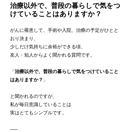
治療以外で、普段の暮らしで気をつ
ル）
を
けていることはありますか？
見
直
し
がんに罹患して、手術や入院、治療の予定がひとと
ま
おり決まり、
す
少しだけ気持ちに余裕ができる頃、
に
友人・知人からよく聞かれる質問です。
「
治療以外で、普段の暮らしで気をつけていること
はありますか？
」
と聞かれるのですが、
私が毎日意識していることは
実はとてもシンプルです。
—–