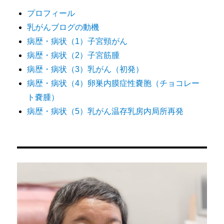
ュ
ー
プロフィール
ー
ス
乳がんブログの動機
を
病歴・病状（1）子宮頸がん
ジ
販
売
病歴・病状（2）子宮筋腫
す
送
病歴・病状（3）乳がん（初発）
る
病歴・病状（4）卵巣内膜症性嚢胞（チョコレー
よ
り
う
ト嚢腫）
に
病歴・病状（5）乳がん温存乳房内局所再発
な
っ
た
経
緯
（後
編）
に