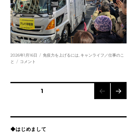
投
カ
2026年1月16日
免疫力を上げるには
,
キャンライフ／仕事のこ
稿
キ
テ
と
コメント
日:
ャ
ゴ
ン
リ
ラ
ー
イ
投
固定ページ
1
フ
で
次の
稿
に
ペー
ん
ジ
の
じ
ん
◆はじめまして
ジ
ペ