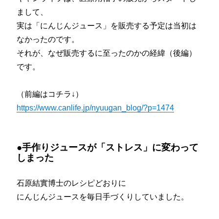
と
まして、
「治
療
実は「にんじんジュース」を販売する予定は当初は
以
なかったのです。
外
それが、なぜ販売するに至ったのかの経緯（後編）
で
気
です。
を
つ
（前編はコチラ↓）
け
て
https://www.canlife.jp/nyuugan_blog/?p=1474
い
る
こ
●手作りジュースが「ストレス」に変わって
と
しまった
は
あ
り
石原結實博士のレシピどおりに
ま
にんじんジュースを毎日手づくりしていました。
す
か？」
に