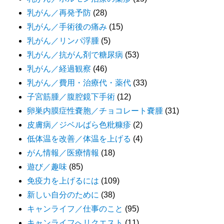
乳がん／再発予防
(28)
乳がん／手術後の痛み
(15)
乳がん／リンパ浮腫
(5)
乳がん／抗がん剤で糖尿病
(53)
乳がん／経過観察
(46)
乳がん／費用・治療代・薬代
(33)
子宮筋腫／腹腔鏡下手術
(12)
卵巣内膜症性嚢胞／チョコレート嚢腫
(31)
皮膚病／ジベルばら色粃糠疹
(2)
低体温を改善／体温を上げる
(4)
がん情報／医療情報
(18)
遊び／趣味
(85)
免疫力を上げるには
(109)
新しい自分のために
(38)
キャンライフ／仕事のこと
(95)
キャンライフへリクエスト
(11)