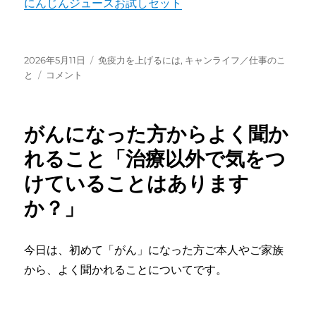
にんじんジュースお試しセット
投
カ
2026年5月11日
免疫力を上げるには
,
キャンライフ／仕事のこ
稿
に
テ
と
コメント
日:
ん
ゴ
じ
リ
ん
ー
がんになった方からよく聞か
ジ
ュ
れること「治療以外で気をつ
ー
けていることはあります
ス
定
か？」
期
便
の
今日は、初めて「がん」になった方ご本人やご家族
仕
組
から、よく聞かれることについてです。
み
（ル
ー