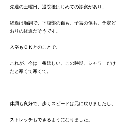
さ
先週の土曜日、退院後はじめての診察があり、
れ
て
嬉
経過は順調で、下腹部の傷も、子宮の傷も、予定ど
し
おりの経過だそうです。
い！
手
術
入浴もＯＫとのことで、
し
て
これが、今は一番嬉しい。この時期、シャワーだけ
よ
か
だと寒くて寒くて。
っ
た。
へ
の
体調も良好で、歩くスピードは元に戻りましたし、
ストレッチもできるようになりました。