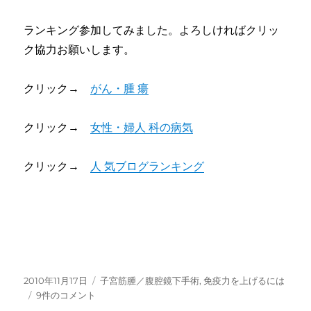
ランキング参加してみました。よろしければクリッ
ク協力お願いします。
クリック→
がん・腫 瘍
クリック→
女性・婦人 科の病気
クリック→
人 気ブログランキング
投
カ
2010年11月17日
子宮筋腫／腹腔鏡下手術
,
免疫力を上げるには
稿
腹
テ
9件のコメント
日:
腔
ゴ