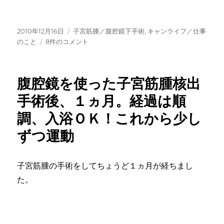
投
カ
2010年12月16日
子宮筋腫／腹腔鏡下手術
,
キャンライフ／仕事
稿
子
テ
のこと
8件のコメント
日:
宮
ゴ
筋
リ
腫
ー
腹腔鏡を使った子宮筋腫核出
核
出
手術後、１ヵ月。経過は順
手
調、入浴ＯＫ！これから少し
術
後
ずつ運動
の
生
理、
子宮筋腫の手術をしてちょうど１ヵ月が経ちまし
激
痛
た。
か
ら
解
放