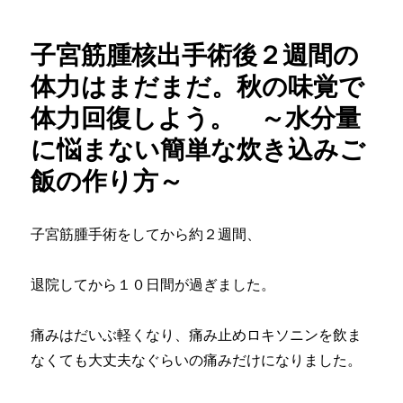
鏡
リ
を
ー
子宮筋腫核出手術後２週間の
使
っ
体力はまだまだ。秋の味覚で
た
体力回復しよう。 ～水分量
子
宮
に悩まない簡単な炊き込みご
筋
腫
飯の作り方～
核
出
手
子宮筋腫手術をしてから約２週間、
術
後、
１
退院してから１０日間が過ぎました。
ヵ
月。
痛みはだいぶ軽くなり、痛み止めロキソニンを飲ま
経
過
なくても大丈夫なぐらいの痛みだけになりました。
は
順