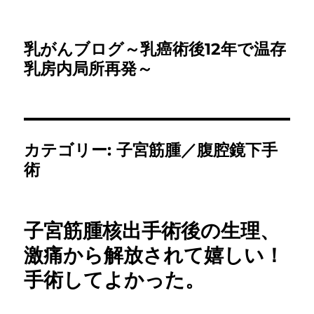
乳がんブログ～乳癌術後12年で温存
乳房内局所再発～
カテゴリー:
子宮筋腫／腹腔鏡下手
術
子宮筋腫核出手術後の生理、
激痛から解放されて嬉しい！
手術してよかった。