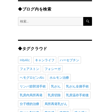
◆ブログ内を検索
検
検
索
索:
◆タグクラウド
HbA1c
キャンライフ
ハーセプチン
フェアストン
フォシーガ
ヘモグロビンA1c
ホルモン治療
リンパ節郭清手術
乳がん
乳がん全摘手術
乳房内局所再発
乳房切除
乳房温存手術後
分子標的治療
局所再発乳がん