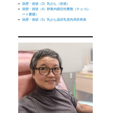
病歴・病状（3）乳がん（初発）
病歴・病状（4）卵巣内膜症性嚢胞（チョコレ
ート嚢腫）
病歴・病状（5）乳がん温存乳房内局所再発