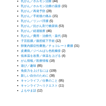
乳がん／ホルモン治療
(44)
乳がん／ホルモン治療の薬疹
(15)
乳がん／再発予防
(28)
乳がん／手術後の痛み
(15)
乳がん／リンパ浮腫
(5)
乳がん／抗がん剤で糖尿病
(53)
乳がん／経過観察
(46)
乳がん／費用・治療代・薬代
(33)
子宮筋腫／腹腔鏡下手術
(12)
卵巣内膜症性嚢胞／チョコレート嚢腫
(31)
皮膚病／ジベルばら色粃糠疹
(2)
低体温を改善／体温を上げる
(4)
がん情報／医療情報
(18)
遊び／趣味
(85)
免疫力を上げるには
(109)
新しい自分のために
(38)
キャンライフ／仕事のこと
(95)
キャンライフへリクエスト
(11)
よもやま話
(12)