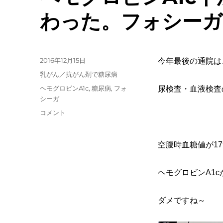
わった。フォシーガ
投
2016年12月15日
今年最後の通院は
稿
カ
乳がん／抗がん剤で糖尿病
日:
テ
タ
ヘモグロビンA1c
,
糖尿病
,
フォ
尿検査・血液検査
ゴ
グ
シーガ
リ
ヘ
コメント
ー
モ
グ
ロ
空腹時血糖値が17
ビ
ン
ヘモグロビンA1cが
A1c
下
が
ダメですね～
ら
ず、