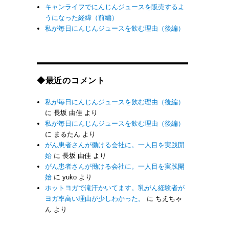
キャンライフでにんじんジュースを販売するよ
うになった経緯（前編）
私が毎日にんじんジュースを飲む理由（後編）
◆最近のコメント
私が毎日にんじんジュースを飲む理由（後編）
に
長坂 由佳
より
私が毎日にんじんジュースを飲む理由（後編）
に
まるたん
より
がん患者さんが働ける会社に。一人目を実践開
始
に
長坂 由佳
より
がん患者さんが働ける会社に。一人目を実践開
始
に
yuko
より
ホットヨガで滝汗かいてます。乳がん経験者が
ヨガ率高い理由が少しわかった。
に
ちえちゃ
ん
より