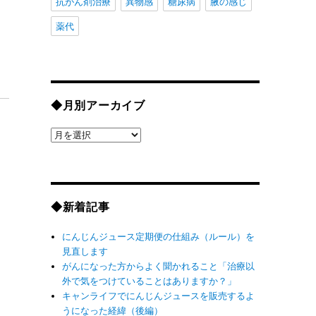
抗がん剤治療
異物感
糖尿病
腋の感じ
薬代
◆月別アーカイブ
◆
月
別
ア
ー
◆新着記事
カ
イ
にんじんジュース定期便の仕組み（ルール）を
ブ
見直します
がんになった方からよく聞かれること「治療以
外で気をつけていることはありますか？」
キャンライフでにんじんジュースを販売するよ
うになった経緯（後編）