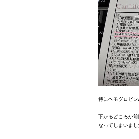
糖
尿
病
の
薬
が
変
わ
っ
た。
フ
ォ
シ
ー
ガ
特にヘモグロビン
を
服
用
下がるどころか前
開
なってしまいまし
始
に