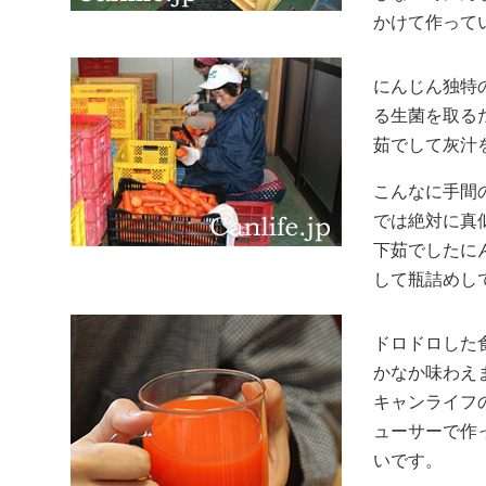
かけて作って
にんじん独特
る生菌を取る
茹でして灰汁
こんなに手間
では絶対に真
下茹でしたに
して瓶詰めし
ドロドロした
かなか味わえ
キャンライフ
ューサーで作
いです。