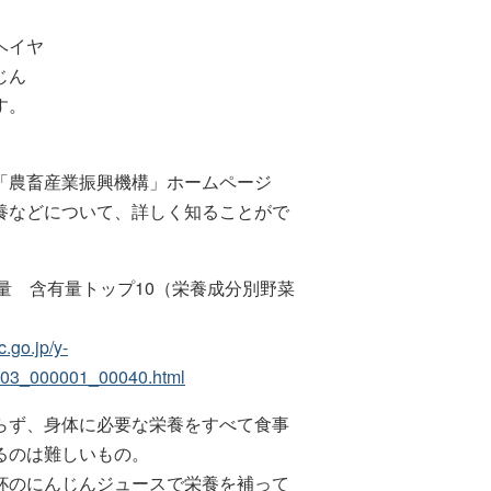
ヘイヤ
じん
す。
「農畜産業振興機構」ホームページ
養などについて、詳しく知ることがで
当量 含有量トップ10（栄養成分別野菜
）
c.go.jp/y-
u03_000001_00040.html
らず、身体に必要な栄養をすべて食事
るのは難しいもの。
杯のにんじんジュースで栄養を補って