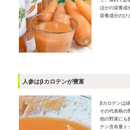
ほかの栄養成
栄養成分のひ
人参はβカロテンが豊富
βカロテンは
その代表格の
他の野菜にも
テン含有量ト