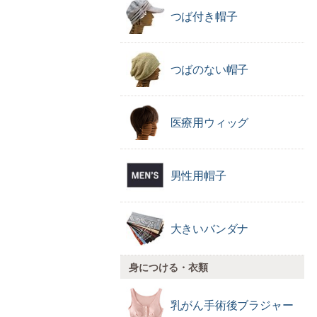
つば付き帽子
つばのない帽子
医療用ウィッグ
男性用帽子
大きいバンダナ
身につける・衣類
乳がん手術後
ブラジャー