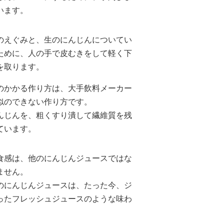
います。
のえぐみと、生のにんじんについてい
ために、人の手で皮むきをして軽く下
を取ります。
のかかる作り方は、大手飲料メーカー
似のできない作り方です。
んじんを、粗くすり潰して繊維質を残
ています。
食感は、他のにんじんジュースではな
ません。
のにんじんジュースは、たった今、ジ
ったフレッシュジュースのような味わ