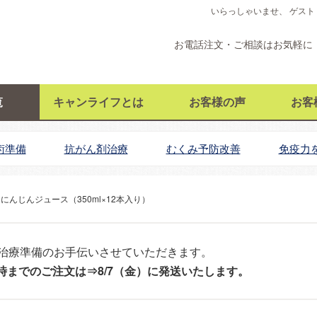
いらっしゃいませ、 ゲスト
お電話注文・ご相談はお気軽に
覧
キャンライフとは
お客様の声
お客
術準備
抗がん剤治療
むくみ予防改善
免疫力
にんじんジュース（350ml×12本入り）
治療準備のお手伝いさせていただきます。
12時までのご注文は⇒8/7（金）に発送いたします。