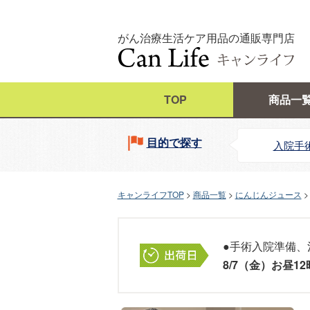
がん治療生活ケア用品の通販専門店
TOP
商品一
目的で探す
入院手
キャンライフTOP
商品一覧
にんじんジュース
●手術入院準備、
8/7（金）お昼