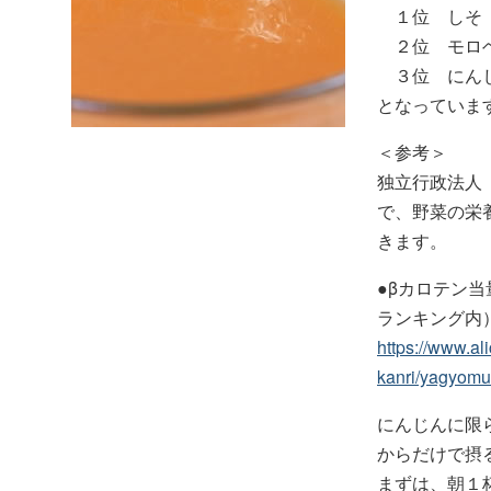
１位 しそ
２位 モロ
３位 にん
となっていま
＜参考＞
独立行政法人
で、野菜の栄
きます。
●βカロテン
ランキング内
https://www.ali
kanri/yagyom
にんじんに限
からだけで摂
まずは、朝１