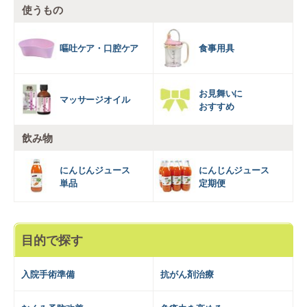
使うもの
嘔吐ケア・口腔ケア
食事用具
お見舞いに
マッサージオイル
おすすめ
飲み物
にんじんジュース
にんじんジュース
単品
定期便
目的で探す
入院手術準備
抗がん剤治療