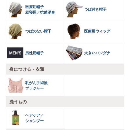
医療用帽子
つば付き帽子
就寝用／抗菌消臭
つばのない帽子
医療用ウィッグ
男性用帽子
大きいバンダナ
身につける・衣類
乳がん手術後
ブラジャー
洗うもの
ヘアケア／
シャンプー