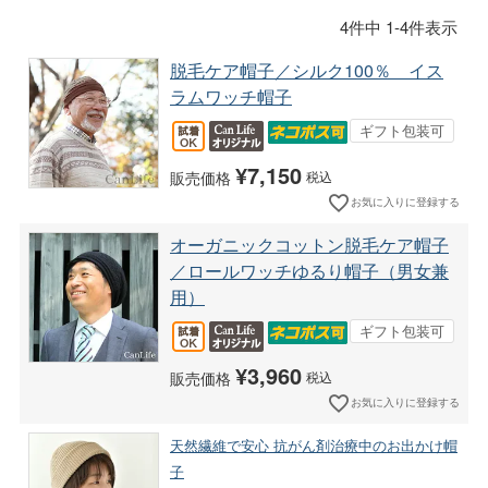
4
件中
1
-
4
件表示
脱毛ケア帽子／シルク100％ イス
ラムワッチ帽子
ギフト包装可
¥
7,150
販売価格
税込
お気に入りに登録する
オーガニックコットン脱毛ケア帽子
／ロールワッチゆるり帽子（男女兼
用）
ギフト包装可
¥
3,960
販売価格
税込
お気に入りに登録する
天然繊維で安心 抗がん剤治療中のお出かけ帽
子