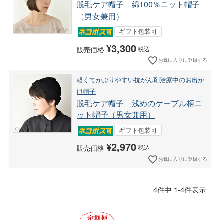
脱毛ケア帽子 綿100％ニット帽子
（男女兼用）
ギフト包装可
¥
3,300
販売価格
税込
お気に入りに登録する
軽くてかぶりやすい抗がん剤治療中のお出か
け帽子
脱毛ケア帽子 浅めのケーブル柄ニ
ット帽子（男女兼用）
ギフト包装可
¥
2,970
販売価格
税込
お気に入りに登録する
4
件中
1
-
4
件表示