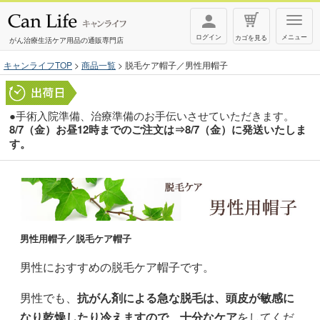
T
ログイン
メニュー
カゴを見る
o
がん治療生活ケア用品の通販専門店
g
キャンライフTOP
商品一覧
脱毛ケア帽子／男性用帽子
g
l
●手術入院準備、治療準備のお手伝いさせていただきます。
e
8/7（金）お昼12時までのご注文は⇒8/7（金）に発送いたしま
n
す。
a
v
i
g
a
男性用帽子／脱毛ケア帽子
t
男性におすすめの脱毛ケア帽子です。
i
o
男性でも、
抗がん剤による急な脱毛は、頭皮が敏感に
n
なり乾燥したり冷えますので、十分なケア
をしてくだ