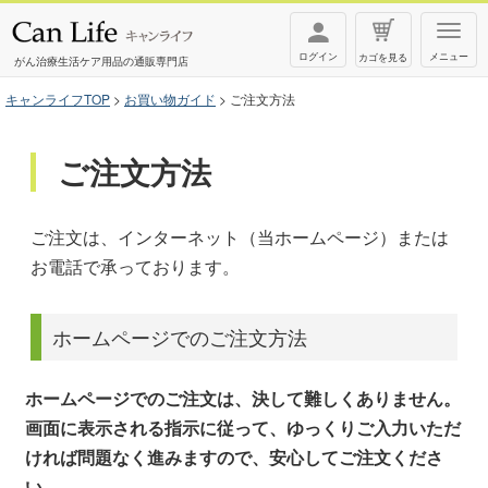
T
ログイン
メニュー
カゴを見る
o
がん治療生活ケア用品の通販専門店
g
キャンライフTOP
お買い物ガイド
ご注文方法
g
l
ご注文方法
e
n
ご注文は、インターネット（当ホームページ）または
a
お電話で承っております。
v
i
g
ホームページでのご注文方法
a
t
ホームページでのご注文は、決して難しくありません。
i
画面に表示される指示に従って、ゆっくりご入力いただ
o
ければ問題なく進みますので、安心してご注文くださ
n
い。