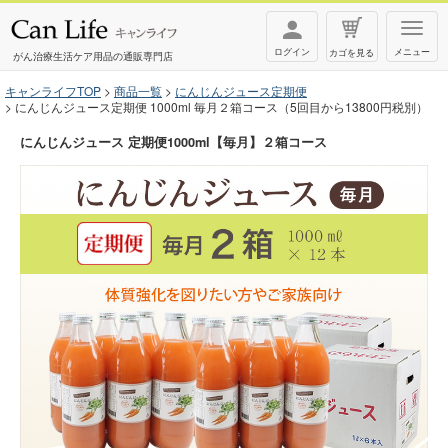
T
ログイン
メニュー
カゴを見る
o
がん治療生活ケア用品の通販専門店
g
キャンライフTOP
商品一覧
にんじんジュース定期便
にんじんジュース定期便 1000ml 毎月２箱コース（5回目から13800円税別）
g
l
にんじんジュース 定期便1000ml【毎月】２箱コース
e
n
a
v
i
g
a
t
i
o
n