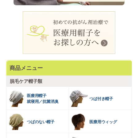
商品メニュー
脱毛ケア帽子類
医療用帽子
つば付き帽子
就寝用／抗菌消臭
つばのない帽子
医療用ウィッグ