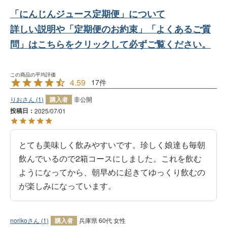
「にんじんジュース定期便」について
詳しい説明や「定期便のお約束」「よくあるご質
問」はこちらをクリックして必ずご覧ください。
4.59
17
りお
1
購入者
非公開
投稿日
2025/07/01
とても美味しく飲みやすいです。珍しく娘達も毎朝
飲んでいるので2箱コースにしました。これを飲む
ようになってから、朝早めに起きてゆっくり飲むの
が楽しみになっています。
noriko
1
購入者
兵庫県
60代
女性