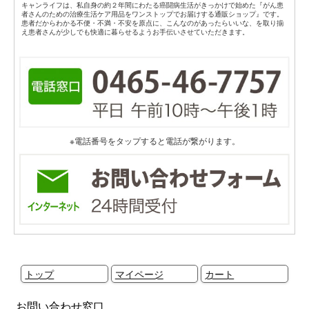
キャンライフは、私自身の約２年間にわたる癌闘病生活がきっかけで始めた『がん患
者さんのための治療生活ケア用品をワンストップでお届けする通販ショップ』です。
患者だからわかる不便・不満・不安を原点に、こんなのがあったらいいな、を取り揃
え患者さんが少しでも快適に暮らせるようお手伝いさせていただきます。
※電話番号をタップすると電話が繋がります。
トップ
マイページ
カート
お問い合わせ窓口