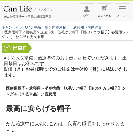
T
ログイン
メニュー
カゴを見る
o
がん治療生活ケア用品の通販専門店
g
キャンライフTOP
商品一覧
医療用帽子＜就寝用＞抗菌消臭
医療用帽子＜就寝用＞抗菌消臭・脱毛ケア帽子【炭のチカラ帽子】春夏用シン
g
グル（１枚単品）男女兼用
l
e
●手術入院準備、治療準備のお手伝いさせていただきます。土
n
日祭日はお休みです。
a
8/10（月）お昼12時までのご注文は⇒8/10（月）に発送いたし
v
ます。
i
医療用帽子＜就寝用＞消臭抗菌・脱毛ケア帽子【炭のチカラ帽子】シ
g
ングル（１枚単品）／春夏用
a
t
最高に安らげる帽子
i
o
がん治療中に大切なことは、良質な睡眠をしっかりとる
n
こと。