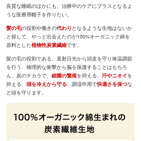
良質な睡眠のほかにも、治療中のケアにプラスとなるよ
うな医療用帽子を作りたい。
髪の毛
の役割や働きの
代わり
となるような生地はないか
と探して、やっと出会えたのが100%オーガニック綿を
原料とした
植物性炭素繊維
です。
髪の毛の役割である、直射日光から頭皮を守り体温調節
を行う、物理的な衝撃から脳を保護することはもちろ
ん、炭のチカラで、
細菌の繁殖
を抑える、
汗やニオイ
を
抑える、
頭を冷えから守る
、調湿作用で
快適さを保つ
な
ど頭を守ります。