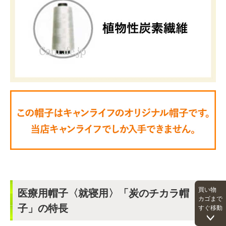
買い物
医療用帽子〈就寝用〉「炭のチカラ帽
カゴまで
子」の特長
すぐ移動