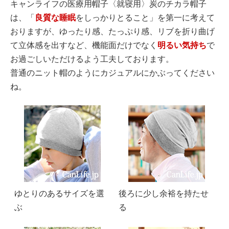
キャンライフの医療用帽子〈就寝用〉炭のチカラ帽子
は、「
良質な睡眠
をしっかりとること」を第一に考えて
おりますが、ゆったり感、たっぷり感、リブを折り曲げ
て立体感を出すなど、機能面だけでなく
明るい気持ち
で
お過ごしいただけるよう工夫しております。
普通のニット帽のようにカジュアルにかぶってください
ね。
ゆとりのあるサイズを選
後ろに少し余裕を持たせ
ぶ
る