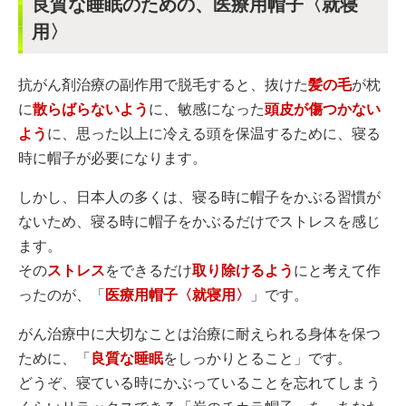
良質な睡眠のための、医療用帽子〈就寝
用〉
抗がん剤治療の副作用で脱毛すると、抜けた
髪の毛
が枕
に
散らばらないよう
に、敏感になった
頭皮が傷つかない
よう
に、思った以上に冷える頭を保温するために、寝る
時に帽子が必要になります。
しかし、日本人の多くは、寝る時に帽子をかぶる習慣が
ないため、寝る時に帽子をかぶるだけでストレスを感じ
ます。
その
ストレス
をできるだけ
取り除けるよう
にと考えて作
ったのが、「
医療用帽子〈就寝用〉
」です。
がん治療中に大切なことは治療に耐えられる身体を保つ
ために、「
良質な睡眠
をしっかりとること」です。
どうぞ、寝ている時にかぶっていることを忘れてしまう