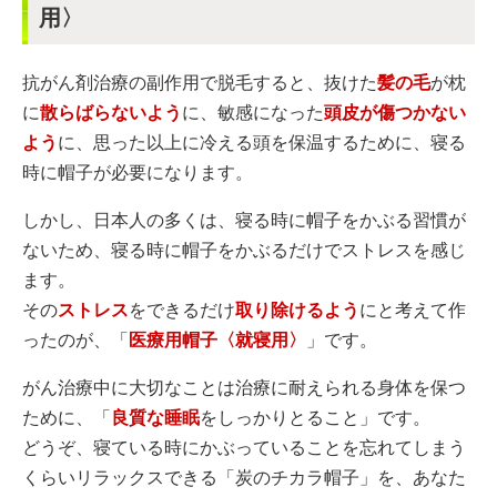
用〉
抗がん剤治療の副作用で脱毛すると、抜けた
髪の毛
が枕
に
散らばらないよう
に、敏感になった
頭皮が傷つかない
よう
に、思った以上に冷える頭を保温するために、寝る
時に帽子が必要になります。
しかし、日本人の多くは、寝る時に帽子をかぶる習慣が
ないため、寝る時に帽子をかぶるだけでストレスを感じ
ます。
その
ストレス
をできるだけ
取り除けるよう
にと考えて作
ったのが、「
医療用帽子〈就寝用〉
」です。
がん治療中に大切なことは治療に耐えられる身体を保つ
ために、「
良質な睡眠
をしっかりとること」です。
どうぞ、寝ている時にかぶっていることを忘れてしまう
くらいリラックスできる「炭のチカラ帽子」を、あなた