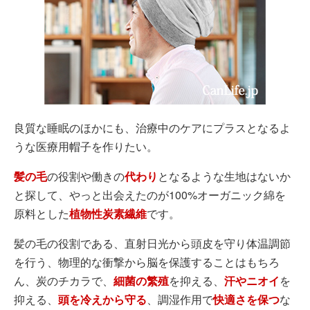
良質な睡眠のほかにも、治療中のケアにプラスとなるよ
うな医療用帽子を作りたい。
髪の毛
の役割や働きの
代わり
となるような生地はないか
と探して、やっと出会えたのが100%オーガニック綿を
原料とした
植物性炭素繊維
です。
髪の毛の役割である、直射日光から頭皮を守り体温調節
を行う、物理的な衝撃から脳を保護することはもちろ
ん、炭のチカラで、
細菌の繁殖
を抑える、
汗やニオイ
を
抑える、
頭を冷えから守る
、調湿作用で
快適さを保つ
な