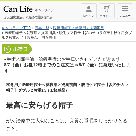
T
ログイン
メニュー
カゴを見る
o
がん治療生活ケア用品の通販専門店
g
キャンライフTOP
商品一覧
医療用帽子＜就寝用＞抗菌消臭
医療用帽子＜就寝用＞抗菌消臭・脱毛ケア帽子【炭のチカラ帽子】秋冬用ダブ
g
ル２枚重ね（１枚単品）男女兼用
l
e
●手術入院準備、治療準備のお手伝いさせていただきます。
n
8/7（金）お昼12時までのご注文は⇒8/7（金）に発送いたしま
a
す。
v
i
秋冬用／医療用帽子＜就寝用＞消臭抗菌・脱毛ケア帽子【炭のチカラ
帽子】ダブル２枚重ね（１枚単品）
g
a
最高に安らげる帽子
t
i
がん治療中に大切なことは、良質な睡眠をしっかりとる
o
こと。
n