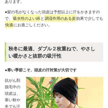
あります。
●髪の毛がなくなった頭皮は予想以上に汗をかきますの
で、
吸水性のよい綿
と
調湿作用のある炭
効果で少しでも
快適
にお過ごしください。
秋冬に最適、ダブル２枚重ねで、やさし
い暖かさと抜群の吸汗性
●寒い季節こそ、頭皮の汗対策が大切です
抗がん剤
脱毛中の
頭皮は、
寒い秋や
冬でも汗