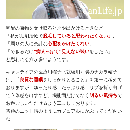
宅配の荷物を受け取るときや出かけるときなど、
「抗がん剤治療で
脱毛していると思われたくない」
、
「周りの人に余計な
心配をかけたくない
」、
「できるだけ
“病人っぽく”見えない装い
をしたい」
と思われる方が多いようです。
キャンライフの医療用帽子〈就寝用〉炭のチカラ帽子
は、「
良質な睡眠
をしっかりとること」を第一に考えて
おりますが、ゆったり感、たっぷり感、リブを折り曲げ
て立体感を出すなど、機能面だけでなく
明るい気持ち
で
お過ごしいただけるよう工夫しております。
普通のニット帽のようにカジュアルにかぶってください
ね。