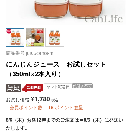
商品番号
jui06carrot-m
にんじんジュース お試しセット
（350ml×2本入り）
代引き不可
ヤマト宅急便
¥
1,780
お試し価格
税込
[会員ポイント数
16
ポイント進呈 ]
8/6（木）お昼12時までのご注文は⇒8/6（木）に発送い
たします。