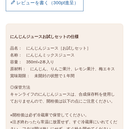
レビューを書く（300pt進呈）
にんじんジュースお試しセットの仕様
品名： にんじんジュース［お試しセット］
名称： にんじんミックスジュース
容量： 350ml×2本入り
原材料： にんじん、りんご果汁、レモン果汁、梅エキス
賞味期限： 未開封の状態で１年間
◎保管方法
キャンライフのにんじんジュースは、合成保存料を使用し
ておりませんので、開栓後は以下の点にご注意ください。
※開栓後は必ず冷蔵庫で保管してください。
※注ぎ終わったら常温に放置せず、すぐ冷蔵庫にいれてくだ
さい。フタは開け放しにせず、すぐ栓を閉めてください。