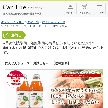
T
ログイン
メニュー
カゴを見る
o
がん治療生活ケア用品の通販専門店
g
キャンライフTOP
商品一覧
にんじんジュース
にんじんジュース お試しセット（350ml×2本入り）
g
l
e
●手術入院準備、治療準備のお手伝いさせていただきます。
n
8/6（木）お昼12時までのご注文は⇒8/6（木）に発送いたしま
す。
a
v
にんじんジュース お試しセット【送料無料】
i
g
a
t
i
o
n