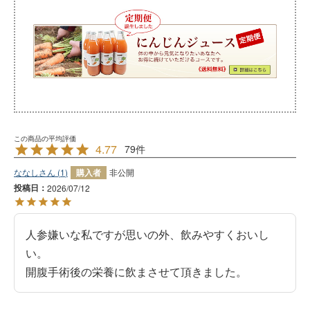
4.77
79
ななし
1
購入者
非公開
投稿日
2026/07/12
人参嫌いな私ですが思いの外、飲みやすくおいし
い。

開腹手術後の栄養に飲まさせて頂きました。