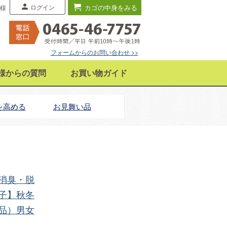
ログイン
カゴの中身をみる
 様
フォームからのお問い合わせ >>
様からの質問
お買い物ガイド
を高める
お見舞い品
消臭・脱
子】秋冬
品）男女