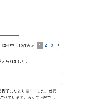
1
2
3
30
件中
1
-
10
件表示
越えられました。
用帽子にたどり着きました。使用
過ごせています。選んで正解でし