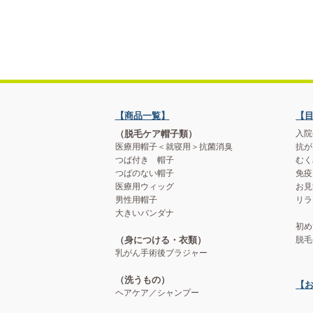
【商品一覧】
【
（脱毛ケア帽子類）
入院
医療用帽子＜就寝用＞抗菌消臭
抗が
つば付き 帽子
むく
つばのない帽子
免疫
医療用ウィッグ
お見
男性用帽子
リラ
大きいバンダナ
初め
（身につける・衣類）
脱毛
乳がん手術後ブラジャー
（洗うもの）
【
ヘアケア／シャンプー