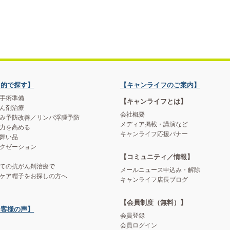
目的で探す】
【キャンライフのご案内】
手術準備
【キャンライフとは】
ん剤治療
会社概要
み予防改善／リンパ浮腫予防
メディア掲載・講演など
力を高める
キャンライフ応援バナー
舞い品
クゼーション
【コミュニティ／情報】
ての抗がん剤治療で
メールニュース申込み・解除
ケア帽子をお探しの方へ
キャンライフ店長ブログ
【会員制度（無料）】
お客様の声】
会員登録
会員ログイン