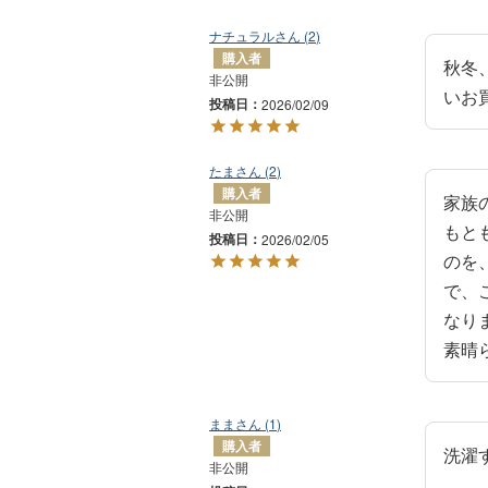
ナチュラル
2
購入者
秋冬
非公開
いお
投稿日
2026/02/09
たま
2
購入者
家族
非公開
もと
投稿日
2026/02/05
のを
で、
なり
素晴
まま
1
購入者
洗濯
非公開