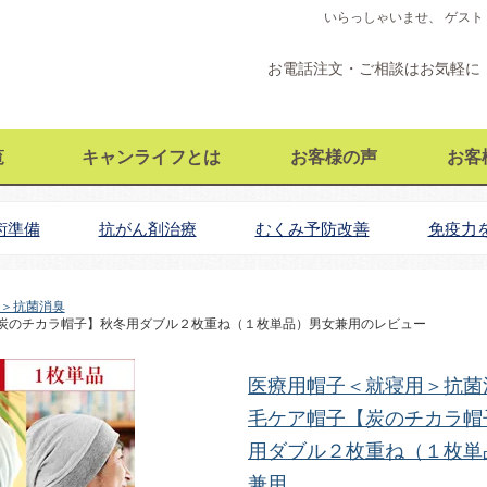
いらっしゃいませ、 ゲスト
お電話注文・ご相談はお気軽に
覧
キャンライフとは
お客様の声
お客
術準備
抗がん剤治療
むくみ予防改善
免疫力
＞抗菌消臭
炭のチカラ帽子】秋冬用ダブル２枚重ね（１枚単品）男女兼用のレビュー
医療用帽子＜就寝用＞抗菌
毛ケア帽子【炭のチカラ帽
用ダブル２枚重ね（１枚単
兼用