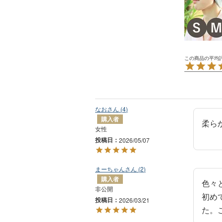
なお
4
購入者
柔ら
女性
投稿日
2026/05/07
まーちゃん
2
購入者
色々
非公開
初め
投稿日
2026/03/21
た。