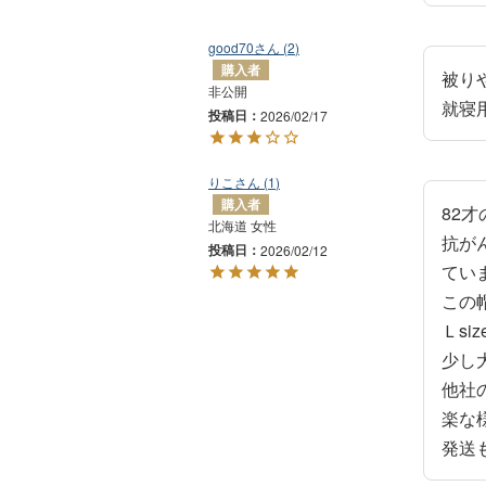
good70
2
購入者
被り
非公開
就寝
投稿日
2026/02/17
りこ
1
購入者
82
北海道
女性
抗が
投稿日
2026/02/12
ていま
この
Ｌs
少し
他社
楽な
発送