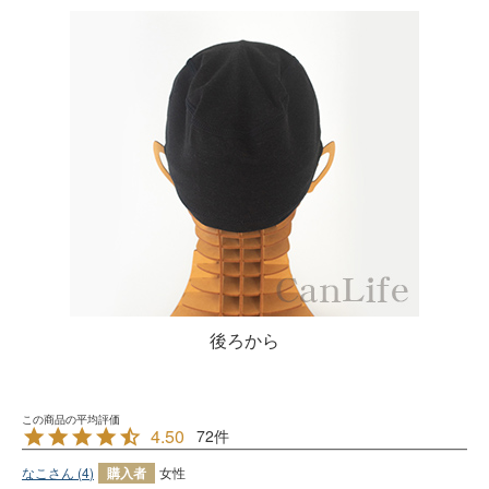
後ろから
4.50
72
なこ
4
購入者
女性