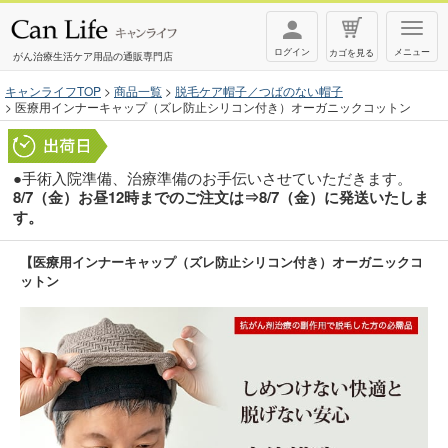
T
ログイン
メニュー
カゴを見る
o
がん治療生活ケア用品の通販専門店
g
キャンライフTOP
商品一覧
脱毛ケア帽子／つばのない帽子
医療用インナーキャップ（ズレ防止シリコン付き）オーガニックコットン
g
l
e
●手術入院準備、治療準備のお手伝いさせていただきます。
n
8/7（金）お昼12時までのご注文は⇒8/7（金）に発送いたしま
す。
a
v
【医療用インナーキャップ（ズレ防止シリコン付き）オーガニックコ
i
ットン
g
a
t
i
o
n