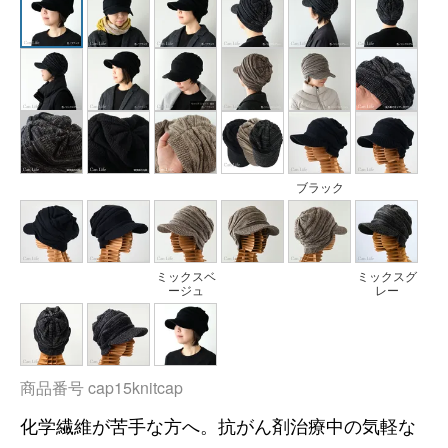
ブラック
ミックスベ
ミックスグ
ージュ
レー
商品番号
cap15knitcap
化学繊維が苦手な方へ。抗がん剤治療中の気軽な