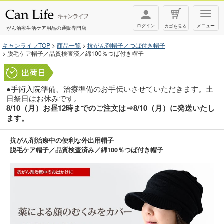
T
ログイン
メニュー
カゴを見る
o
がん治療生活ケア用品の通販専門店
g
キャンライフTOP
商品一覧
抗がん剤帽子／つば付き帽子
脱毛ケア帽子／品質検査済／綿100％つば付き帽子
g
l
e
●手術入院準備、治療準備のお手伝いさせていただきます。土
n
日祭日はお休みです。
8/10（月）お昼12時までのご注文は⇒8/10（月）に発送いたし
a
ます。
v
i
抗がん剤治療中の便利な外出用帽子
脱毛ケア帽子／品質検査済み／綿100％つば付き帽子
g
a
t
i
o
n