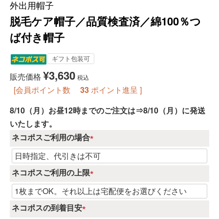
外出用帽子
脱毛ケア帽子／品質検査済／綿100％つ
ば付き帽子
ギフト包装可
¥
3,630
販売価格
税込
[会員ポイント数
33
ポイント進呈 ]
8/10（月）お昼12時までのご注文は⇒8/10（月）に発送
いたします。
ネコポスご利用の場合
(
必
須
ネコポスご利用の上限
)
(
必
須
ネコポスの到着目安
)