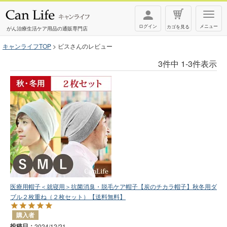
T
ログイン
メニュー
カゴを見る
o
がん治療生活ケア用品の通販専門店
g
キャンライフTOP
ビスさんのレビュー
g
3
件中
1
-
3
件表示
l
e
n
a
v
i
g
a
t
医療用帽子＜就寝用＞抗菌消臭・脱毛ケア帽子【炭のチカラ帽子】秋冬用ダ
i
ブル２枚重ね（２枚セット）【送料無料】
o
購入者
n
投稿日
2024/12/21