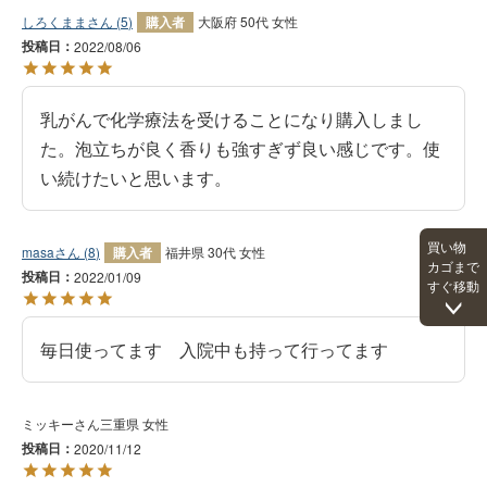
しろくまま
5
購入者
大阪府
50代
女性
投稿日
2022/08/06
乳がんで化学療法を受けることになり購入しまし
た。泡立ちが良く香りも強すぎず良い感じです。使
い続けたいと思います。
買い物
masa
8
購入者
福井県
30代
女性
カゴまで
投稿日
2022/01/09
すぐ移動
毎日使ってます　入院中も持って行ってます
ミッキー
三重県
女性
投稿日
2020/11/12