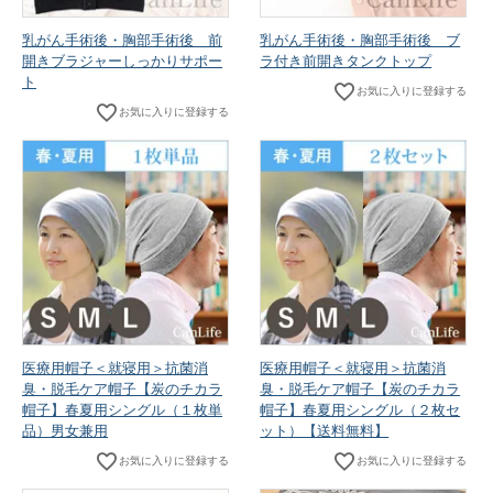
乳がん手術後・胸部手術後 前
乳がん手術後・胸部手術後 ブ
開きブラジャーしっかりサポー
ラ付き前開きタンクトップ
ト
お気に入りに登録する
お気に入りに登録する
医療用帽子＜就寝用＞抗菌消
医療用帽子＜就寝用＞抗菌消
臭・脱毛ケア帽子【炭のチカラ
臭・脱毛ケア帽子【炭のチカラ
帽子】春夏用シングル（１枚単
帽子】春夏用シングル（２枚セ
品）男女兼用
ット）【送料無料】
お気に入りに登録する
お気に入りに登録する