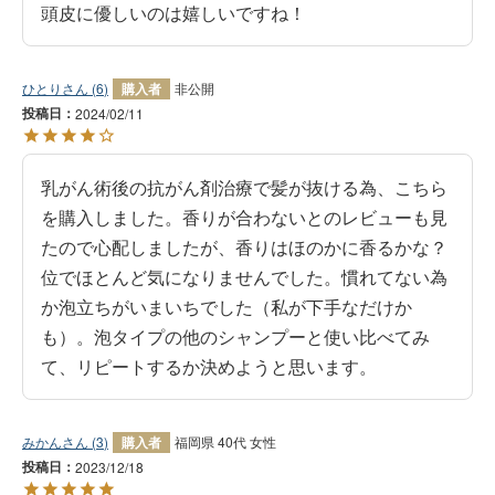
頭皮に優しいのは嬉しいですね！
ひとり
6
購入者
非公開
投稿日
2024/02/11
乳がん術後の抗がん剤治療で髪が抜ける為、こちら
を購入しました。香りが合わないとのレビューも見
たので心配しましたが、香りはほのかに香るかな？
位でほとんど気になりませんでした。慣れてない為
か泡立ちがいまいちでした（私が下手なだけか
も）。泡タイプの他のシャンプーと使い比べてみ
て、リピートするか決めようと思います。
みかん
3
購入者
福岡県
40代
女性
投稿日
2023/12/18