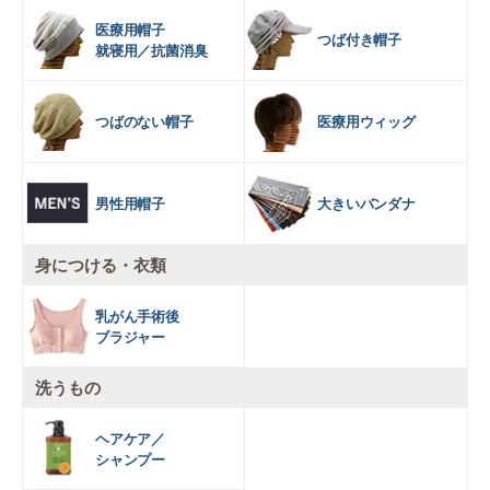
医療用帽子
つば付き帽子
就寝用／抗菌消臭
つばのない帽子
医療用ウィッグ
男性用帽子
大きいバンダナ
身につける・衣類
乳がん手術後
ブラジャー
洗うもの
ヘアケア／
シャンプー