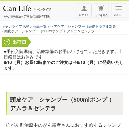
T
ログイン
メニュー
カゴを見る
o
がん治療生活ケア用品の通販専門店
g
キャンライフTOP
商品一覧
ヘアケア／シャンプー（頭皮トラブル対策）
頭皮ケア シャンプー（500mlポンプ ）アムラ＆センテラ
g
l
e
●手術入院準備、治療準備のお手伝いさせていただきます。土
n
日祭日はお休みです。
8/10（月）お昼12時までのご注文は⇒8/10（月）に発送いたし
a
ます。
v
i
g
a
頭皮ケア シャンプー（500mlポンプ ）
t
アムラ＆センテラ
i
o
抗がん剤治療中のがん患者さんにおすすめするシャンプ
n