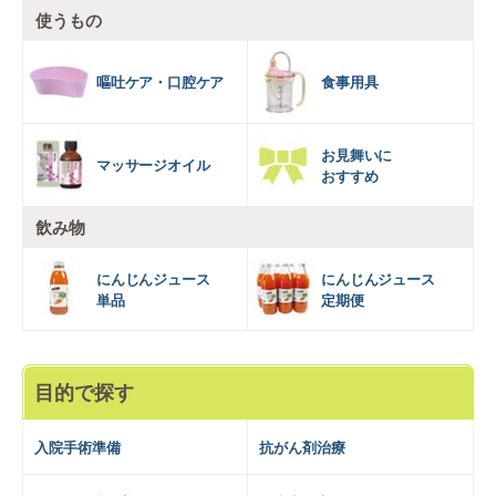
使うもの
嘔吐ケア・口腔ケア
食事用具
お見舞いに
マッサージオイル
おすすめ
飲み物
にんじんジュース
にんじんジュース
単品
定期便
目的で探す
入院手術準備
抗がん剤治療