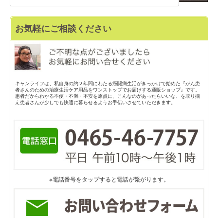
お気軽にご相談ください
キャンライフは、私自身の約２年間にわたる癌闘病生活がきっかけで始めた『がん患
者さんのための治療生活ケア用品をワンストップでお届けする通販ショップ』です。
患者だからわかる不便・不満・不安を原点に、こんなのがあったらいいな、を取り揃
え患者さんが少しでも快適に暮らせるようお手伝いさせていただきます。
※電話番号をタップすると電話が繋がります。