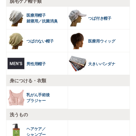
脱毛ケア帽子類
医療用帽子
つば付き帽子
就寝用／抗菌消臭
つばのない帽子
医療用ウィッグ
男性用帽子
大きいバンダナ
身につける・衣類
乳がん手術後
ブラジャー
洗うもの
ヘアケア／
シャンプー