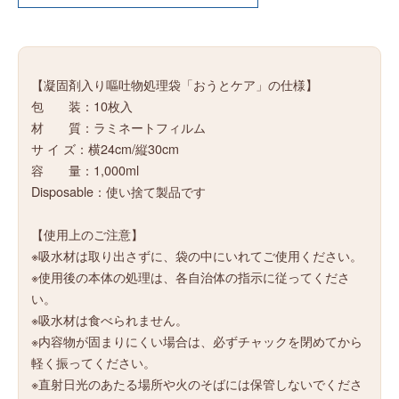
【凝固剤入り嘔吐物処理袋「おうとケア」の仕様】
包 装：10枚入
材 質：ラミネートフィルム
サ イ ズ：横24cm/縦30cm
容 量：1,000ml
Disposable：使い捨て製品です
【使用上のご注意】
※吸水材は取り出さずに、袋の中にいれてご使用ください。
※使用後の本体の処理は、各自治体の指示に従ってくださ
い。
※吸水材は食べられません。
※内容物が固まりにくい場合は、必ずチャックを閉めてから
軽く振ってください。
※直射日光のあたる場所や火のそばには保管しないでくださ