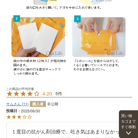
4.20
5
サム
11
購入者
非公開
投稿日
2025/06/30
買い物
カゴまで
すぐ移動
１度目の抗がん剤治療で、吐き気はあまりなかった