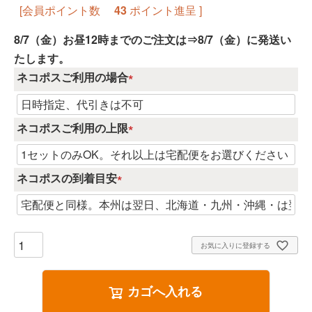
[会員ポイント数
43
ポイント進呈 ]
8/7（金）お昼12時までのご注文は⇒8/7（金）に発送い
たします。
ネコポスご利用の場合
(
必
須
ネコポスご利用の上限
)
(
必
須
ネコポスの到着目安
)
(
必
須
)
お気に入りに登録する
カゴへ入れる