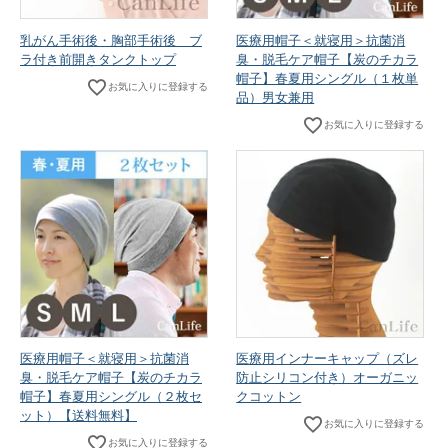
乳がん手術後・胸部手術後 ブ
医療用帽子＜就寝用＞抗菌消
ラ付き前開きタンクトップ
臭・脱毛ケア帽子【炭のチカラ
帽子】春夏用シングル（１枚単
お気に入りに登録する
品）男女兼用
お気に入りに登録する
医療用帽子＜就寝用＞抗菌消
医療用インナーキャップ（ズレ
臭・脱毛ケア帽子【炭のチカラ
防止シリコン付き）オーガニッ
帽子】春夏用シングル（２枚セ
クコットン
ット）【送料無料】
お気に入りに登録する
お気に入りに登録する