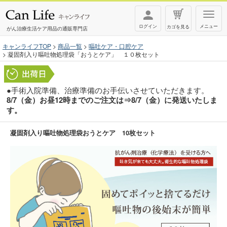
T
ログイン
メニュー
カゴを見る
o
がん治療生活ケア用品の通販専門店
g
キャンライフTOP
商品一覧
嘔吐ケア・口腔ケア
凝固剤入り嘔吐物処理袋「おうとケア」 １０枚セット
g
l
e
●手術入院準備、治療準備のお手伝いさせていただきます。
n
8/7（金）お昼12時までのご注文は⇒8/7（金）に発送いたしま
す。
a
v
凝固剤入り嘔吐物処理袋おうとケア 10枚セット
i
g
a
t
i
o
n