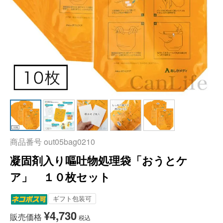
商品番号
out05bag0210
凝固剤入り嘔吐物処理袋「おうとケ
ア」 １０枚セット
ギフト包装可
¥
4,730
販売価格
税込