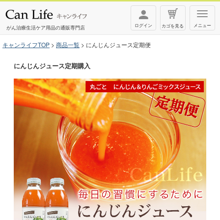
T
ログイン
メニュー
カゴを見る
o
がん治療生活ケア用品の通販専門店
g
キャンライフTOP
商品一覧
にんじんジュース定期便
g
にんじんジュース定期購入
l
e
n
a
v
i
g
a
t
i
o
n