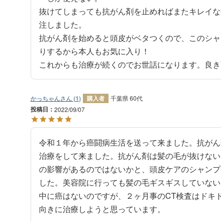
抜けてしまっても抗がん剤を止めればまたキレイな
注しました。

抗がん剤を始めると頭皮がベタつくので、このシャ
りするから本人もお気に入り！

これからも治療が続くのでお世話になります。良き
かっちゃん
1
購入者
千葉県
60代
投稿日
2022/09/07
令和１年から癌闘病生活を送って来ました。抗がん
治療をして来ました。抗がん剤は髪の毛が抜けない
の影響があるのではないかと、頭皮ケアのシャンプ
した。美容院に行っても髪の毛ギスギスしていない
中に癌はないのですが、２ヶ月事のCT検査はドキ
向きに治療しようと思っています。