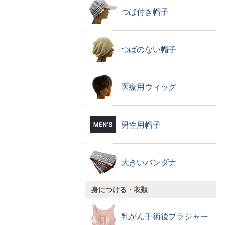
つば付き帽子
つばのない帽子
医療用ウィッグ
男性用帽子
大きいバンダナ
身につける・衣類
乳がん手術後
ブラジャー