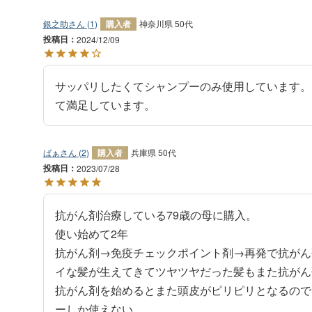
銀之助
1
購入者
神奈川県
50代
投稿日
2024/12/09
サッパリしたくてシャンプーのみ使用しています。
ばぁ
2
購入者
兵庫県
50代
投稿日
2023/07/28
抗がん剤治療している79歳の母に購入。

使い始めて2年

抗がん剤→免疫チェックポイント剤→再発で抗がん
イな髪が生えてきてツヤツヤだった髪もまた抗がん
抗がん剤を始めるとまた頭皮がピリピリとなるので
ーしか使えない。
