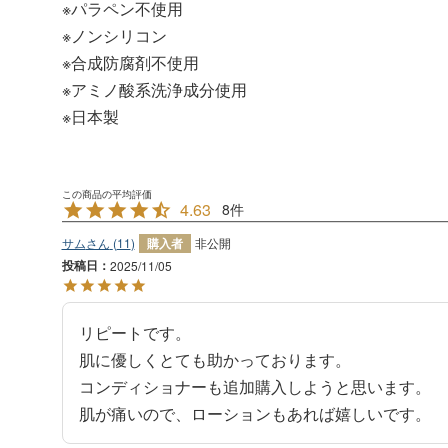
※パラペン不使用
※ノンシリコン
※合成防腐剤不使用
※アミノ酸系洗浄成分使用
※日本製
4.63
8
サム
11
購入者
非公開
投稿日
2025/11/05
リピートです。

肌に優しくとても助かっております。

コンディショナーも追加購入しようと思います。

肌が痛いので、ローションもあれば嬉しいです。