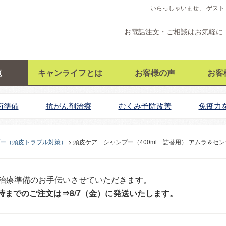
いらっしゃいませ、 ゲスト
お電話注文・ご相談はお気軽に
覧
キャンライフとは
お客様の声
お客
術準備
抗がん剤治療
むくみ予防改善
免疫力
ー（頭皮トラブル対策）
頭皮ケア シャンプー（400ml 詰替用） アムラ＆セン
治療準備のお手伝いさせていただきます。
12時までのご注文は⇒8/7（金）に発送いたします。