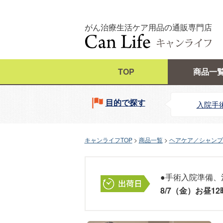
がん治療生活ケア用品の通販専門店
TOP
商品一
目的で探す
入院手
キャンライフTOP
商品一覧
ヘアケア／シャンプ
●手術入院準備、
8/7（金）お昼