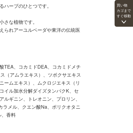
るハーブのひとつです。
買い物
カゴまで
すぐ移動
小さな植物です。
えられアーユルベーダや東洋の伝統医
TEA、コカミドDEA、コカミドメチ
キス（アムラエキス）、ツボクサエキス
ニームエキス）、ムクロジエキス（リ
コイル加水分解ダイズタンパクK、セ
アルギニン、トレオニン、プロリン、
、カラメル、クエン酸Na、ポリクオタニ
ル、香料