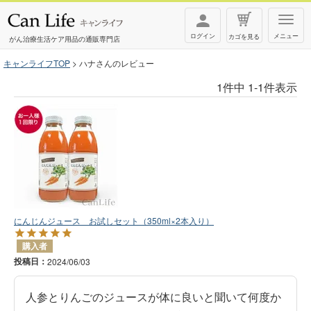
T
ログイン
メニュー
カゴを見る
o
がん治療生活ケア用品の通販専門店
g
キャンライフTOP
ハナさんのレビュー
g
1
件中
1
-
1
件表示
l
e
n
a
v
i
g
にんじんジュース お試しセット（350ml×2本入り）
a
購入者
t
投稿日
2024/06/03
i
o
人参とりんごのジュースが体に良いと聞いて何度か
n