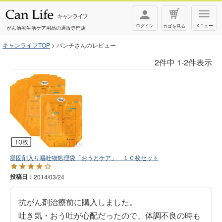
T
ログイン
メニュー
カゴを見る
o
がん治療生活ケア用品の通販専門店
g
キャンライフTOP
パンチさんのレビュー
g
2
件中
1
-
2
件表示
l
e
n
a
v
i
g
凝固剤入り嘔吐物処理袋「おうとケア」 １０枚セット
a
t
投稿日
2014/03/24
i
抗がん剤治療前に購入しました。

o
吐き気・おう吐が心配だったので、体調不良の時も
n