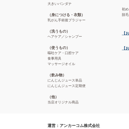
大きいバンダナ
初め
（身につける・衣類）
脱毛
乳がん手術後ブラジャー
（洗うもの）
【
ヘアケア／シャンプー
（使うもの）
【
嘔吐ケア・口腔ケア
食事用具
マッサージオイル
（飲み物）
にんじんジュース単品
にんじんジュース定期便
（他）
当店オリジナル商品
運営：アンカーコム株式会社