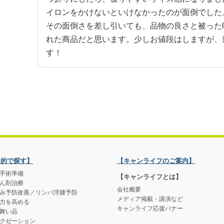
イロンをかけないといけなかったのが面倒でした。
その面倒さを差し引いても、品物の良さと被った
れた商品だと思います。少しお値段はしますが、
す！
目的で探す】
【キャンライフのご案内】
手術準備
【キャンライフとは】
ん剤治療
会社概要
み予防改善／リンパ浮腫予防
メディア掲載・講演など
力を高める
キャンライフ応援バナー
舞い品
クゼーション