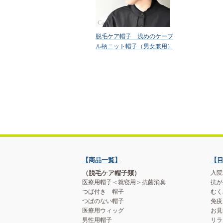
脱毛ケア帽子 浅めのケーブ
ル柄ニット帽子（男女兼用）
【商品一覧】
【
（脱毛ケア帽子類）
入院
医療用帽子＜就寝用＞抗菌消臭
抗が
つば付き 帽子
むく
つばのない帽子
免疫
医療用ウィッグ
お見
男性用帽子
リラ