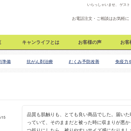
いらっしゃいませ、 ゲスト
お電話注文・ご相談はお気軽に
覧
キャンライフとは
お客様の声
お客
術準備
抗がん剤治療
むくみ予防改善
免疫力
品質も肌触りも、とても良い商品でした。届いた
5/15
っていて、そのままだと被った時に収まりが悪か
つ折りにしたら、被りやすいサイズ感になりまし