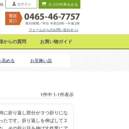
ログイン
カゴの中身をみる
 様
フォームからのお問い合わせ >>
様からの質問
お買い物ガイド
を高める
お見舞い品
1
件中
1
-
1
件表示
時に折り返し部分が３つ折りにな
ったです。折り返しを伸ばして２
た。その折り目を伸ばす作業にア